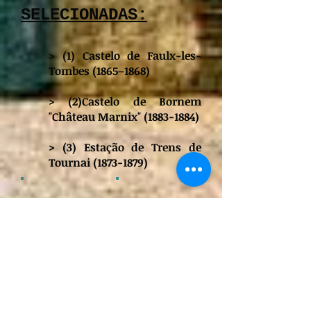
SELECIONADAS:
> (1) Castelo
de Faulx-les-
Tombes (1865–1868)
> (2)Castelo de
Bornem
"Château Marnix"
(1883-1884)
> (3) Estação de Trens de
Tournai
(1873-1879)