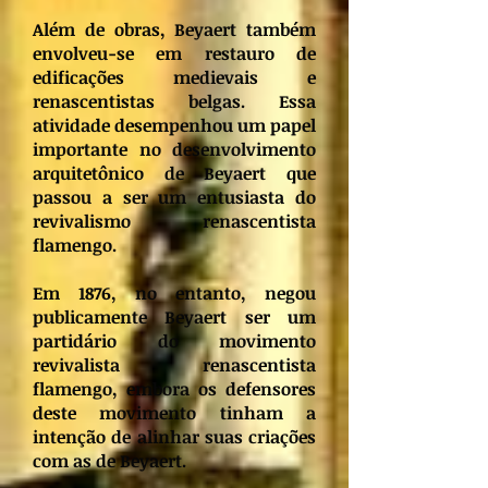
Além de obras, Beyaert também
envolveu-se em restauro de
edificações medievais e
renascentistas belgas. Essa
atividade desempenhou um papel
importante no desenvolvimento
arquitetônico de Beyaert que
passou a ser um entusiasta do
revivalismo renascentista
flamengo.
Em 1876, no entanto, negou
publicamente Beyaert ser um
partidário do movimento
revivalista renascentista
flamengo, embora os defensores
deste movimento tinham a
intenção de alinhar suas criações
com as de Beyaert.