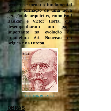
Beyaert se tornaria fundamental
para a formação de uma nova
geração de arquitetos, como Paul
Hankar e Victor Horta, que
desempenharam um papel
importante na evolução da
arquitetura Art Nouveau na
Belgica e na Europa.
HENDRIK BEYAERT
OBRAS