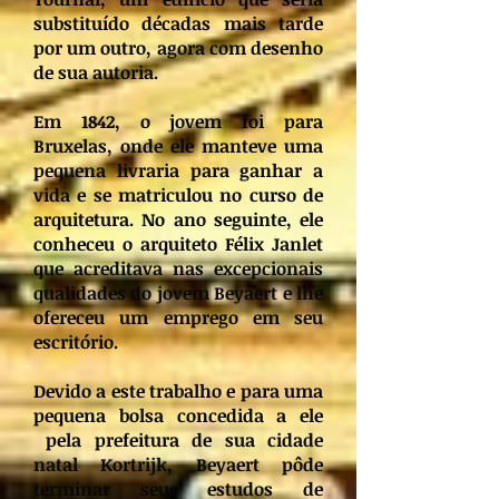
substituído décadas mais tarde
por um outro, agora com desenho
de sua autoria.
Em 1842, o jovem foi para
Bruxelas, onde ele manteve uma
pequena livraria para ganhar a
vida e se matriculou no curso de
arquitetura. No ano seguinte, ele
conheceu o arquiteto Félix Janlet
que acreditava nas excepcionais
qualidades do jovem Beyaert e lhe
ofereceu um emprego em seu
escritório.
Devido a este trabalho e para uma
pequena bolsa concedida a ele
pela prefeitura de sua cidade
natal Kortrijk, Beyaert pôde
terminar seus estudos de