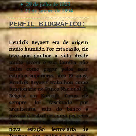
♦ 29 de julho de 1823
† 22 de janeiro de 1894
PERFIL BIOGRÁFICO:
Hendrik Beyaert era de origem
muito humilde. Por esta razão, ele
teve que ganhar a vida desde
muito jovem e sua família não
tinha como pagar pelos seus
estudos superiores. Aos 19 anos,
Hendrik Beyaert trabalhou como
funcionário no Banco Nacional da
Bélgica em Kortrijk. Como ele
sempre foi fascinado por
arquitetura, saiu do banco e
passou a trabalhar como pedreiro
aprendiz no canteiro de obras da
nova estação ferroviária de
Tournai, um edifício que seria