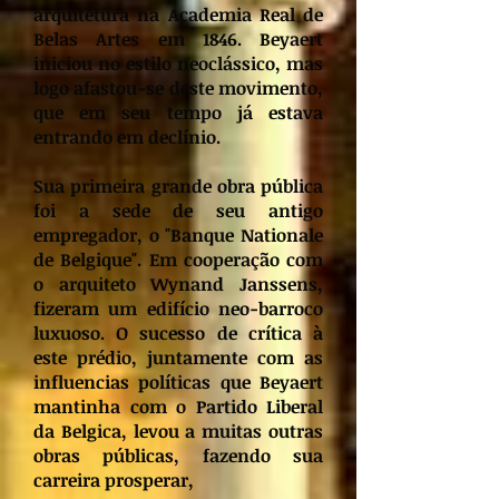
arquitetura na Academia Real de
Belas Artes em 1846. Beyaert
iniciou no estilo neoclássico, mas
logo afastou-se deste movimento,
que em seu tempo já estava
entrando em declínio.
Sua primeira grande obra pública
foi a sede de seu antigo
empregador, o "Banque Nationale
de Belgique". Em cooperação com
o arquiteto Wynand Janssens,
fizeram um edifício neo-barroco
luxuoso. O sucesso de crítica à
este prédio, juntamente com as
influencias políticas que Beyaert
mantinha com o Partido Liberal
da Belgica, levou a muitas outras
obras públicas, fazendo sua
carreira prosperar,