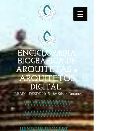
ENCICLOPÆDIA
BIOGRÁFICA DE
ARQUITETAS e
ARQUITETOS
DIGITAL
"EBAD" - DESDE 2015 - by Silvio Durante
HENDRIK BEYAERT