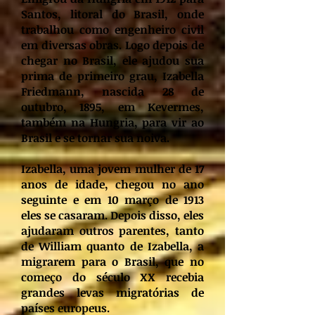
Santos, litoral do Brasil, onde
trabalhou como engenheiro civil
em diversas obras. Logo depois de
chegar no Brasil, ele ajudou sua
prima de primeiro grau, Izabella
Friedmann, nascida 28 de
outubro, 1895, em Kevermes,
também na Hungria, para vir ao
Brasil e se tornar sua noiva.
Izabella, uma jovem mulher de 17
anos de idade, chegou no ano
seguinte e em 10 março de 1913
eles se casaram. Depois disso, eles
ajudaram outros parentes, tanto
de William quanto de Izabella, a
migrarem para o Brasil, que no
começo do século XX recebia
grandes levas migratórias de
países europeus.