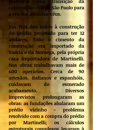
marcaria uma transição da
construção civil de São Paulo para
a era dos arranha-céus.
Em 1924 deu início à construção
do prédio projetado para ter 12
andares. Todo o cimento da
construção era importado da
Suécia e da Noruega, pela própria
casa importadora de Martinelli.
Nas obras trabalhavam mais de
600 operários. Cerca de 90
artesãos, italianos e espanhóis,
cuidavam do esmerado
acabamento. Diversos
imprevistos prolongaram as
obras: as fundações abalaram um
prédio vizinho – problema
resolvido com a compra do prédio
por Martinelli; os cálculos
estruturais complexos levaram à