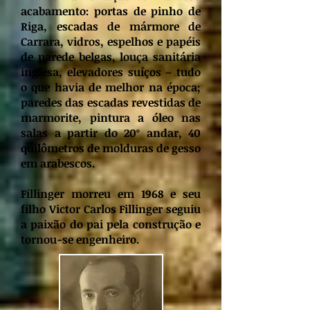
acabamento: portas de pinho de
Riga, escadas de mármore de
Carrara, vidros, espelhos e papéis
de parede belgas, louça sanitária
inglesa, elevadores suíços – tudo
o que havia de melhor na época;
paredes das escadas revestidas de
marmorite, pintura a óleo nas
salas a partir do 20º andar, 40
quilômetros de molduras de gesso
em arabescos.
Fillinger morreu em 1968 e seu
filho Victor Carlos Fillinger seguiu
a paixão do pai pela construção e
tornou-se engenheiro.