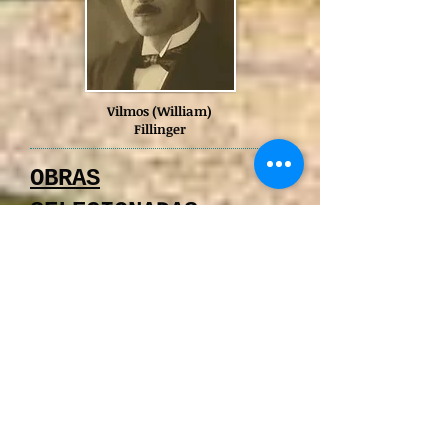
Vilmos (William)
Fillinger
OBRAS
SELECIONADAS:
> (1) Edifício Martinelli, 1929, São
Paulo, Brasil
> (2)
Edifício Martinelli, 1929, São
Paulo, Brasil
> (3) Croqui do
Edifício Martinelli,
1929, São Paulo, Brasil