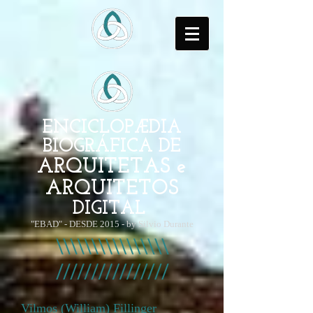
ENCICLOPÆDIA
BIOGRÁFICA DE
ARQUITETAS e
ARQUITETOS
DIGITAL
"EBAD" - DESDE 2015 - by Silvio Durante
Vilmos (William) Fillinger