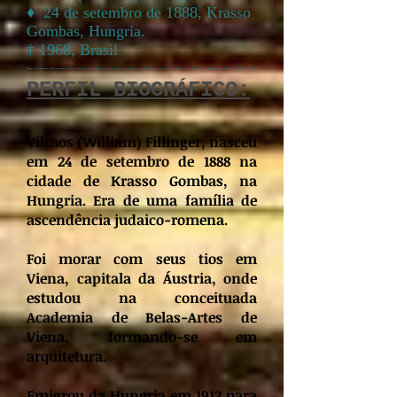
♦ 24 de setembro de 1888, Krasso
Gombas, Hungria.
† 1968, Brasil
PERFIL BIOGRÁFICO:
Vilmos (William) Fillinger, nasceu
em 24 de setembro de 1888 na
cidade de Krasso Gombas, na
Hungria. Era de uma família de
ascendência judaico-romena.
Foi morar com seus tios em
Viena, capitala da Áustria, onde
estudou na conceituada
Academia de Belas-Artes de
Viena, formando-se em
arquitetura.
Emigrou da Hungria em 1912 para