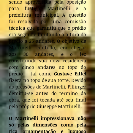
sendo aproveitada pela oposição
para fustigar Martinelli e a
prefeitura municipal. A questão
foi resolvida por uma comissão
técnica que garantiu que o prédio
era seguro e limitando a altura do
prédio a 25 andares. O objetivo de
Martinelli, contudo, era chegar
aos 30 andares, e o fez
construindo sua nova residência
com cinco andares no topo do
prédio – tal como
Gustave Eiffel
fizera no topo de sua torre. Devido
às pressões de Martinelli, Fillinger
demitiu-se antes do termino da
obra, que foi tocada até seu final
pelo próprio Giuseppe Martinelli.
O Martinelli impressionava não
só pelas dimensões como pela
rica ornamentação e luxuoso