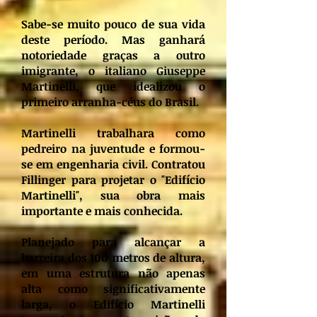
Sabe-se muito pouco de sua vida
deste período. Mas ganhará
notoriedade graças a outro
imigrante, o italiano Giuseppe
Martinelli, que idealizou o
primeiro arranha-céus do Brasil.
Martinelli trabalhara como
pedreiro na juventude e formou-
se em engenharia civil. Contratou
Fillinger para projetar o "Edifício
Martinelli", sua obra mais
importante e mais conhecida.
Planejado para alcançar a
barreira dos 100 metros de altura,
em uma estrutura não apenas
alta como significativamente
larga, o Edifício Martinelli