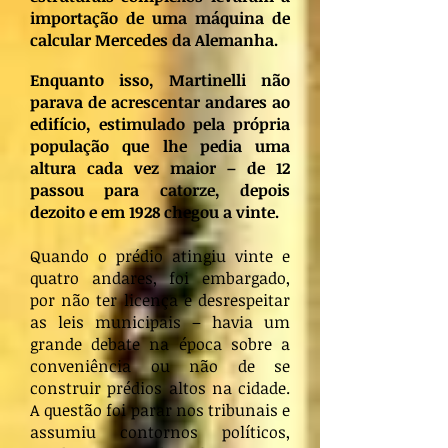
importação de uma máquina de
calcular Mercedes da Alemanha.
Enquanto isso, Martinelli não
parava de acrescentar andares ao
edifício, estimulado pela própria
população que lhe pedia uma
altura cada vez maior – de 12
passou para catorze, depois
dezoito e em 1928 chegou a vinte.
Quando o prédio atingiu vinte e
quatro andares, foi embargado,
por não ter licença e desrespeitar
as leis municipais – havia um
grande debate na época sobre a
conveniência ou não de se
construir prédios altos na cidade.
A questão foi parar nos tribunais e
assumiu contornos políticos,