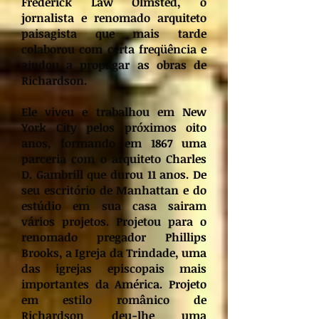
Frederick Law Olmsted, o
jornalista e renomado arquiteto
paisagista que mais tarde
colaborou com certa freqüência e
ajudou a propagar as obras de
Richardson.
Ele viveu e trabalhou em New
York City pelos próximos oito
anos, formando em 1867 uma
parceria com o arquiteto Charles
D. Gambrill que durou 11 anos. De
seu escritório de Manhattan e do
estúdio em sua casa sairam
vários projetos. Projetou para o
renomado pregador Phillips
Brooks, a Igreja da Trindade, uma
das igrejas episcopais mais
importantes da América. Projeto
em estilo românico de
Richardson deu-lhe uma