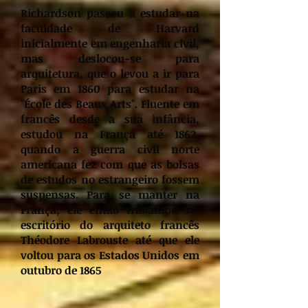
Richardson passou a estudar na
faculdade de Harvard
inicialmente em engenharia civil,
mas deslocou-se para
arquitetura, que o levou a ir para
Paris em 1860 para estudar na
"École des Beaux Arts". Fluente em
francês desde a sua infância,
estudou na França até 1862,
quando a guerra civil norte
americana fez com que as bolsas
de estudos no estrangeiro fossem
suspensas. Para se manter na
França, ele então trabalhou no
escritório do arquiteto francês
Théodore Labrouste até que ele
voltou para os Estados Unidos em
outubro de 1865