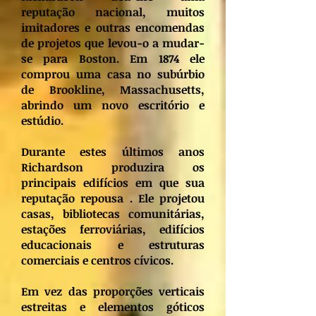
reputação nacional, muitos
imitadores e outras encomendas
de projetos que levou-o a mudar-
se para Boston. Em 1874 ele
comprou uma casa no subúrbio
de Brookline, Massachusetts,
abrindo um novo escritório e
estúdio.
Durante estes últimos anos
Richardson produzira os
principais edifícios em que sua
reputação repousa . Ele projetou
casas, bibliotecas comunitárias,
estações ferroviárias, edifícios
educacionais e estruturas
comerciais e centros cívicos.
Em vez das proporções verticais
estreitas e elementos góticos