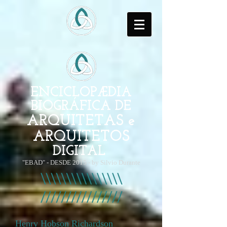
ENCICLOPÆDIA
BIOGRÁFICA DE
ARQUITETAS e
ARQUITETOS
DIGITAL
"EBAD" - DESDE 2015 - by Silvio Durante
Henry Hobson Richardson