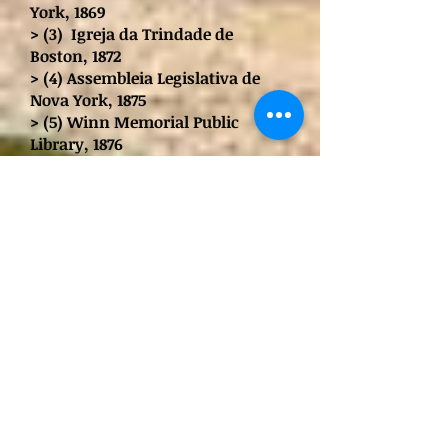
York, 1869
> (3) Igreja da Trindade de
Boston, 1872
> (4) Assembleia Legislativa de
Nova York, 1875
> (5) Winn Memorial Public
Library, 1876
> (6) Ames Free Library, 1877
> (7) Thomas Crane Public Library,
1880
> (8) Billings Memorial Library,
Campus da Universidade de
Vermont, 1883
> (9) Igreja Episcopal Emmanuel,
Pennsylvania, 1885
> (10) Estação Little Silver, New
Jersey, 1889-90