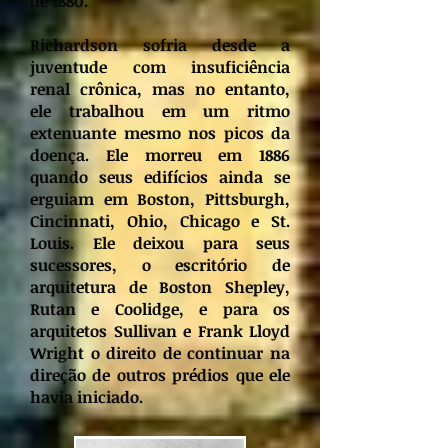
de 1880.
Richardson sofria desde a
juventude com insuficiência
renal crônica, mas no entanto,
ele trabalhou em um ritmo
extenuante mesmo nos picos da
doença. Ele morreu em 1886
quando seus edifícios ainda se
erguiam em Boston, Pittsburgh,
Cincinnati, Ohio, Chicago e St.
Louis. Ele deixou para seus
sucessores, o escritório de
arquitetura de Boston Shepley,
Rutan e Coolidge, e para os
arquitetos Sullivan e Frank Lloyd
Wright o direito de continuar na
direção de outros prédios que ele
havia iniciado.