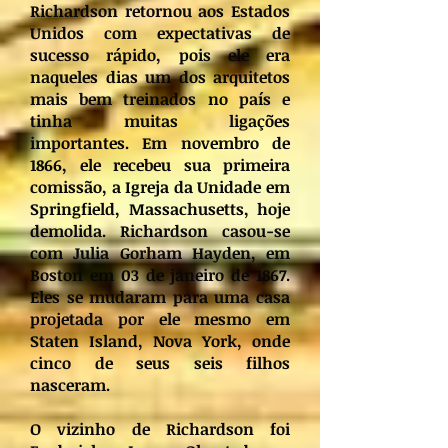
Richardson retornou aos Estados
Unidos com expectativas de
sucesso rápido, pois ele era
naqueles dias um dos arquitetos
mais bem treinados no país e
tinha muitas ligações
importantes. Em novembro de
1866, ele recebeu sua primeira
comissão, a Igreja da Unidade em
Springfield, Massachusetts, hoje
demolida. Richardson casou-se
com Julia Gorham Hayden, em
Boston em 03 de janeiro de 1867.
Eles se mudaram para uma casa
projetada por ele mesmo em
Staten Island, Nova York, onde
cinco de seus seis filhos
nasceram.
O vizinho de Richardson foi