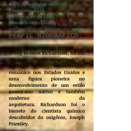
♦ 29 de setembro de 1838,
Louisiania, EUA
† 27 de abril de 1886,
Massachusets, EUA
PERFIL BIOGRÁFICO:
Henry Hobson Richardson, foi um
arquiteto norte-americano, o
iniciador do renascimento
românico nos Estados Unidos e
uma figura pioneira no
desenvolvimento de um estilo
americano nativo e também
moderno da
arquitetura.
Richardson foi o
bisneto do cientista químico
descobridor do oxigênio, Joseph
Priestley.