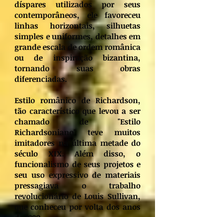
díspares utilizados por seus
contemporâneos, ele favoreceu
linhas horizontais, silhuetas
simples e uniformes, detalhes em
grande escala de ordem românica
ou de inspiração bizantina,
tornando suas obras
diferenciadas.
Estilo românico de Richardson,
tão característico que levou a ser
chamado de "Estilo
Richardsoniano" teve muitos
imitadores na última metade do
século XIX. Além disso, o
funcionalismo de seus projetos e
seu uso expressivo de materiais
pressagiava o trabalho
revolucionário de Louis Sullivan,
que conheceu por volta dos anos