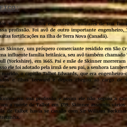
FICO:
dos mais destacados engenheiros militares de sua famíl
ssa profissão. Foi avô de outro importante engenheiro,
muitas fortificações na Ilha de Terra Nova (Canadá).
mas Skinner, um próspero comerciante residido em São Cr
uma influente família britânica, seu avô também chamado
Hull (Yorkshire), em 1665. Pai e mãe de Skinner morrera
isso ele foi adotado pela irmã de seu pai, a senhora Lambert
marido, o capitão Talbot Edwards, que era engenheiro-
ados e Ilhas Leeward e depois chegou ao cargo de 
ha.
kinner em sua profissão e assim ele não seguiu a carr
Com a morte de Talbot em 1719, Skinner assumiu vários
ãs de Talbot havia se casado com Sir William Beckman
Bretanha.