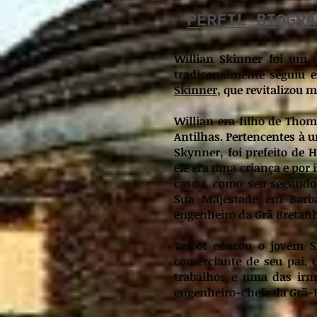
PERFIL BIOGRÁ
Willian Skinner foi um 
tradiconalmente seguiu e
Skinner
, que revitalizou 
Willian era filho de Tho
Antilhas. Pertencentes à 
Skynner, foi prefeito de 
ele era uma criança e por 
casou, como seu segundo 
Sua Majestade em Barb
engenheiro da Grã Bretan
Talbot educou o jovem S
comerciante de seu pai. 
trabalhos e uma das irm
engenheiro-chefe da Grã-