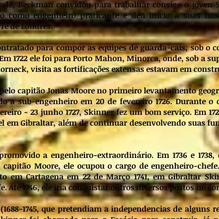
ade, Beckman convidou para trabalhar consigo o joven 
 como engenheiro praticante e deu início a suas fun
re de Londres.
contratado para compor as equipes de guarda-cais, sob o
. Em 1722 ele foi para Porto Mahon, Minorca, onde, sob a su
orneck, visita as fortificações extensas estavam em constr
o pelo capitão Jonas Moore no primeiro levantamento geogr
ido a sub-engenheiro em 20 de fevereiro 1726. Durante o 
evereiro - 23 junho 1727, Skinner fez um bom serviço. Em 1728
l em Gibraltar, além de continuar desenvolvendo suas fu
promovido a engenheiro-extraordinário. Em 1736 e 1738,
 capitão Moore, ele ocupou o cargo de engenheiro-chefe
to em Cartagena em 22 de Março 1741, em Gibraltar Skin
 Até 1746, ele iria conquistar outros diversos postos no c
s (1688-1745, que pretendiam a independencias de alguns r