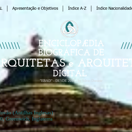
AL
Apresentação e Objetivos
Índice A-Z
Índice Nacionalidad
ENCICLOPÆDIA
BIOGRÁFICA DE
RQUITETAS e ARQUITE
DIGITAL
"EBAD" - DESDE 2015 - by Silvio Durante
tovão (Antilhas Inglesas)
0, Greenwich, Inglaterra