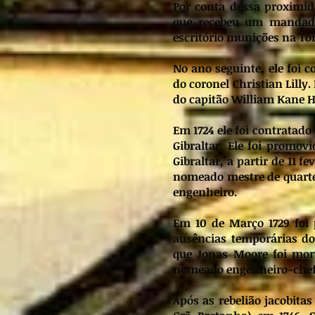
Por conta dessa proximid
que recebeu um mandado
escritório munições na Tor
No ano seguinte, ele foi 
do coronel Christian Lilly
do capitão William Kane H
Em 1724 ele foi contratad
Gibraltar. Ele foi promov
Gibraltar, a partir de 11 f
nomeado mestre de quarte
engenheiro.
Em 10 de Março 1729 foi 
ausências temporárias do
que Jonas Moore foi mor
nomeado engenheiro-chefe.
Após as rebelião jacobita