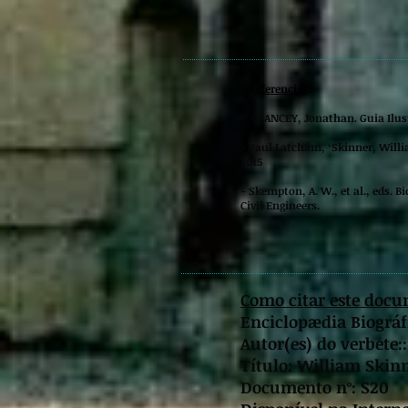
-
Referencias
:
- GLANCEY, Jonathan. Guia Ilustr
- Paul Latcham, ‘Skinner, Willi
2015
- Skempton, A. W., et al., eds. 
Civil Engineers.
Como citar este docu
Enciclopædia Biográfi
Autor(es) do verbete:
Título: William Skin
Documento nº: S20