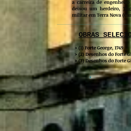
a carreira de engenheiro
deixou um herdeiro,
Th
militar em Terra Nova (Ca
OBRAS SELECI
> (1) Forte George, 1749
> (2) Desenhos do Forte Gi
> (3)
Desenhos do Forte Gi