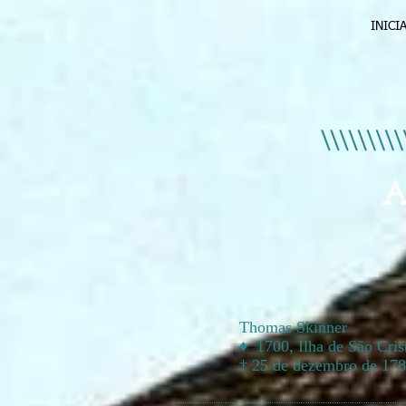
INICI
A
Thomas Skinner
♦ 1700, Ilha de São Cris
† 25 de dezembro de 178