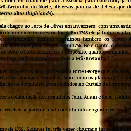
kinner foi chamado para a Escócia para construir, já 
Grã-Bretanha do Norte, diversos pontos de defesa que d
erras altas (
highlands
).
7 ele chegou ao Forte de Oliver em Inverness, com uma esti
ão de um novo no mesmo local. Em 1748 ele já tinha os pla
mesmo período, Skinner examinou também os restos d
nte demolido pelos rebeldes em 1745. No entanto, é em 1749
e obra, o Forte George, cujo propósito, quando concluída, 
ortante e melhor situada em toda a Grã-Bretanha."
er apresentou seus projetos do Forte George que iria abrig
s, entre oficiais e soldados, bem como os planos de um n
liação de dormitório para soldados no Castelo de Edimburg
eve a colaboração dos arquitetos
John Adam
e
Robert Adam
le recebeu a patente real constituindo-engenheiro-chefe
 ano de 1759, Skinner foi três vezes chamado tarde para ac