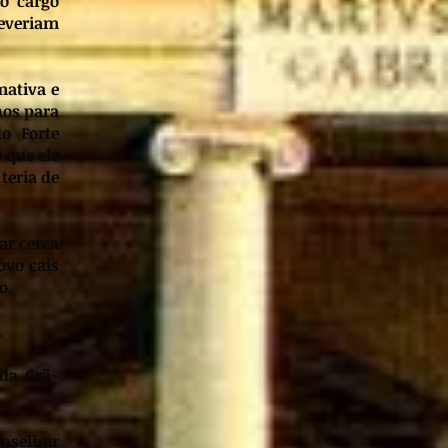
no cargo
everiam
mativa e
nos para
o Forte
 que ele
teria de
ar cerca
ovo cais
o.
.
 da Grã-
onselhar