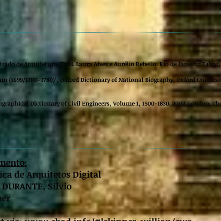
ado de Arquitetura. Trad. Laura Alves e Aurélio Rebello. Rio de Janeiro: Zahar,
am (1699/1700–1780)’, Oxford Dictionary of National Biography, Oxford Universi
Biographical Dictionary of Civil Engineers, Volume 1, 1500-1830. 2002. London: Th
mento:
ca de Arquitetos Digital
: DURANTE, Silvio
ner