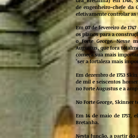
Grã_Bretanha) em 1746, S
de engenheiro-chefe da 
efetivamente controlar as t
Em 07 de fevereiro de 174
os planos para a construç
o Forte George. Nesse 
Augustus, que fora totalme
começa sua mais important
"ser a fortaleza mais imp
Em dezembro de 1753 Skinn
de mil e seiscentos homen
no Forte Augustus e a amp
No Forte George, Skinner t
Em 14 de maio de 1757, e
Bretanha.
Nesta função, a partir do