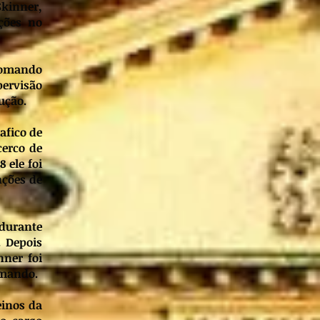
Skinner,
ções no
 comando
pervisão
ução.
afico de
cerco de
 ele foi
nções de
 durante
. Depois
ner foi
omando.
einos da