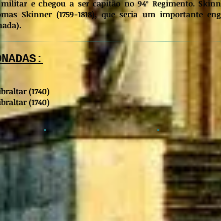
 militar e chegou a ser capitão no 94º Regimento. Skinn
omas Skinner
(1759-1818), que seria um importante eng
nada).
ONADAS:
braltar (1740)
braltar (1740)