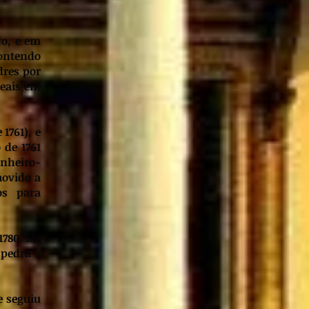
do, e em
contendo
dres por
reais em
1761), e
 de 1761
nheiro-
movido a
os para
780. Ele
 pedra à
e seguiu