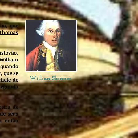
ia, que
Thomas
istóvão,
 William
m quando
, que se
Willian Skinner
chefe de
segundo
eira de
 de seus
, então