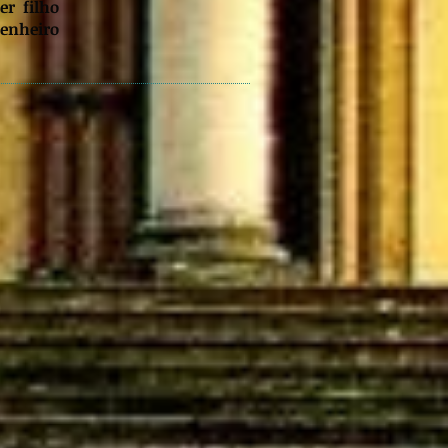
er filho
enheiro