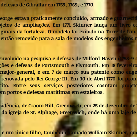
efesas de Gibraltar em 1759, 1769, e 1770.
George estava praticamente concluído, armado e guarneci
ojetos de ampliações. Em 1771 Skinner lança um livro 
riginais da fortaleza. O modelo foi exibido na Torre de Lon
i então removido para a sala de modelos dos engenheiros 
envolvido na pesquisa e defesas de Milford Haven (1758-9 e 
ões e defesas de Portsmouth e Plymouth. Em 18 fevereiro
 major-general, e em 7 de março sua patente como enge
 renovada pelo Rei George III. Em 30 de Abril 1770 foi pro
cito. Entre seus serviços posteriores cosntam projet
 em portos e defesas maritimas em estaleiros.
idência, de Croom Hill, Greenwich, em 25 de dezembro de 1
o da igreja de St. Alphage, Greenwich, onde há uma laje de
 e um único filho, também chamado William Skinner, qu