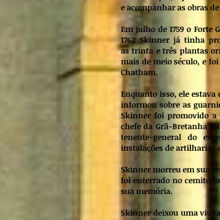
e acompanhar as obras de d
Em julho de 1759 o Forte 
1762 Skinner já tinha pr
as trinta e três plantas o
mais de meio século, e fo
Chatham.
Enquanto isso, ele estava 
informou sobre as guarniç
Skinner foi promovido a
chefe da Grã-Bretanha foi
tenente-general do exér
instalações de artilharias
Skinner morreu em sua res
foi enterrado no cemitéri
sua memória.
Skinner deixou uma viúva