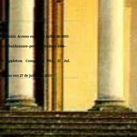
e-Peruzzi
. Acesso em 27 de julho de 2015
s/531/baldassare-peruzzi-italian-1481-
ert Appleton Company, 1911. 27 Jul.
Acesso em 27 de julho de 2015