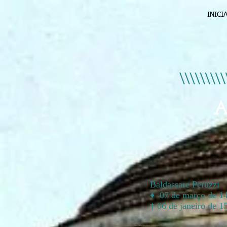
INICI
A
Baldassare Peruzzi
♦ 07 de março de 14
† 06 de janeiro de 