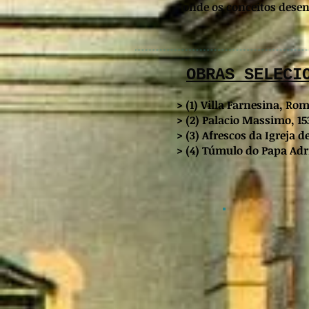
onde os conceitos desen
OBRAS SELECI
> (1) Villa Farnesina, Roma
> (2) Palacio Massimo, 15
> (3) Afrescos da Igreja d
> (4) Túmulo do Papa Adr