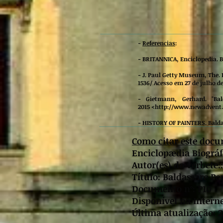
-
Referencias
:
- BRITANNICA, Enciclopedia. 
- J. Paul Getty Museum, The. 
1536/
Acesso em 27 de julho de
-
Gietmann, Gerhard. "Bal
2015 <
http://www.newadvent.
- HISTORY OF PAINTERS. Balda
Como citar este doc
Enciclopædia Biográfi
Autor(es) do verbete:
Título: Baldassare Pe
Documento nº: P10
Disponível na Interne
Última atualização: 