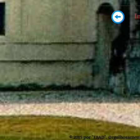
I
© 2015 por "EBAD". Orgulhosament