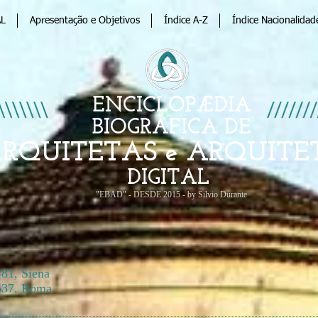
AL
Apresentação e Objetivos
Índice A-Z
Índice Nacionalidad
ENCICLOPÆDIA
BIOGRÁFICA DE
RQUITETAS e ARQUITE
DIGITAL
"EBAD" - DESDE 2015 - by Silvio Durante
81, Siena
1537, Roma