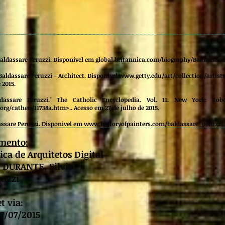
Baldassare Peruzzi. Disponivel em
global.britannica.com/biography/Baldassarr
Baldassare Peruzzi - Architect. Disponivel
www.getty.edu/art/collection/artist
 2015.
dassare Peruzzi." The Catholic Encyclopedia. Vol. 11. New York: Rob
org/cathen/11738a.htm>.
. Acesso em 27 de julho de 2015.
ssare Peruzzi. Disponivel em
www.historyofpainters.com/baldassare_peruzzi.
umento:
ca de Arquitetos Digital
: DURANTE, Silvio
ruzzi
t via:
27/07/2015