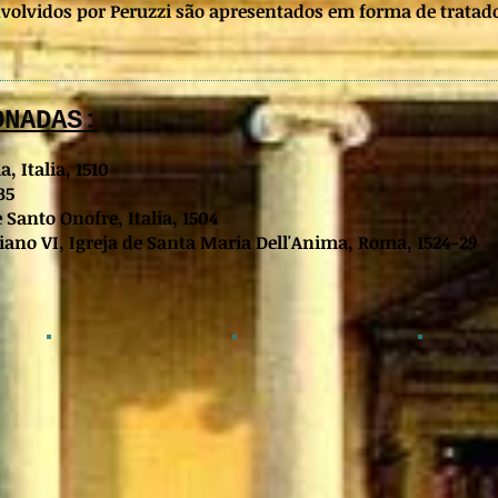
volvidos por Peruzzi são apresentados em forma de tratad
ONADAS:
, Italia, 1510
35
e Santo Onofre, Italia, 1504
iano VI, Igreja de Santa Maria Dell'Anima, Roma, 1524-29