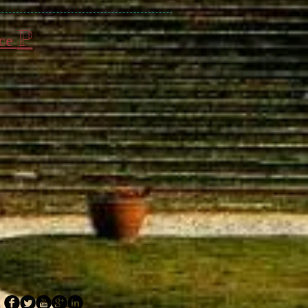
P
ice