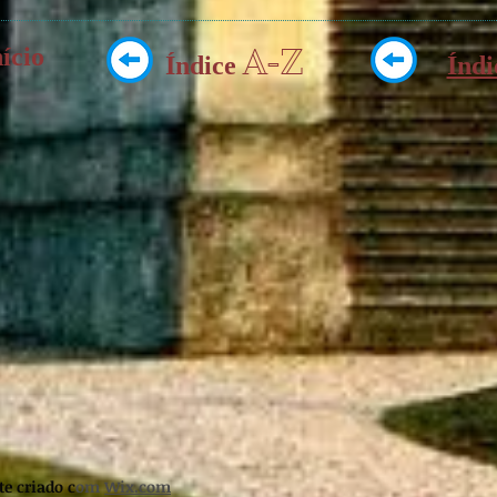
nício
A-Z
Índice
Índ
e criado c
om
Wix.com