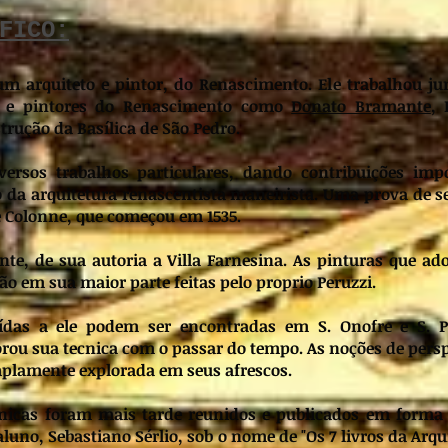
FICO:
 um arquiteto e pintor, do Renascimento. Ele trabalhou j
os e pintores do Renascimento como
Donato Bramante
, 
rução da Basílica de São Pedro.
iversos trabalhos particulares, dando contribuições imp
 da arquitetura renascentista maneirista. Uma prova de s
e Colonne, que começou em 1535.
e, de sua autoria a Villa Farnesina. As pinturas que a
ão em sua maior parte feitas pelo proprio Peruzzi.
uídas a ele podem ser encontradas em S. Onofre e S. P
rou sua tecnica com o passar do tempo. As noções de persp
plamente explorada em seus afrescos.
cnicas foram mais tarde reunidos e publicados em forma 
luno, Sebastiano Sérlio, sob o nome de "Os 7 livros da Arqui