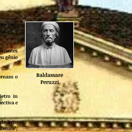
unto com
Rafael e
ortantes
eu gênio
Baldassare
dornam o
Peruzzi
ietro in
ectiva e
de livro
tetura",