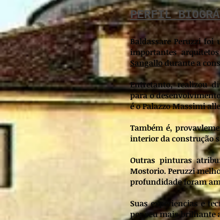
PERFIL BIOGRÁ
Baldassare Peruzzi foi
importantes arquitet
Sangallo
durante a const
Entretanto, realizou d
para o desenvolvimento
é o Palazzo Massimi all
Também é, provavlement
interior da construção s
Outras pinturas atrib
Mostorio. Peruzzi melho
profundidade foram am
Suas experiencias e te
por seu mais brilhante a