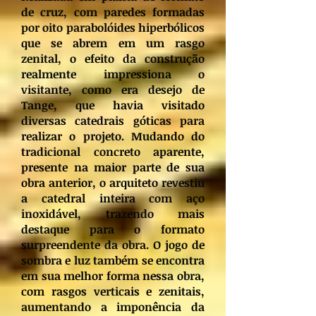
de cruz, com paredes formadas
por oito parabolóides hiperbólicos
que se abrem em um rasgo
zenital, o efeito da construção
realmente impressiona o
visitante, como era desejo de
Tange, que havia visitado
diversas catedrais góticas para
realizar o projeto. Mudando do
tradicional concreto aparente,
presente na maior parte de sua
obra anterior, o arquiteto revestiu
a catedral inteira com aço
inoxidável, trazendo mais
destaque para o formato
surpreendente da obra. O jogo de
sombra e luz também se encontra
em sua melhor forma nessa obra,
com rasgos verticais e zenitais,
aumentando a imponência da