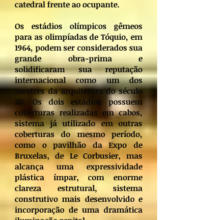
catedral frente ao ocupante.
Os estádios olímpicos gêmeos
para as olimpíadas de Tóquio, em
1964, podem ser considerados sua
grande obra-prima e
solidificaram sua reputação
internacional como um dos
mestres da arquitetura do século
20. Os dois estádios possuem
coberturas realizadas em cabos,
sistema já utilizado em outras
coberturas do mesmo período,
como o pavilhão da Expo de
Bruxelas, de Le Corbusier, mas
alcança uma expressividade
plástica ímpar, com enorme
clareza estrutural, sistema
construtivo mais desenvolvido e
incorporação de uma dramática