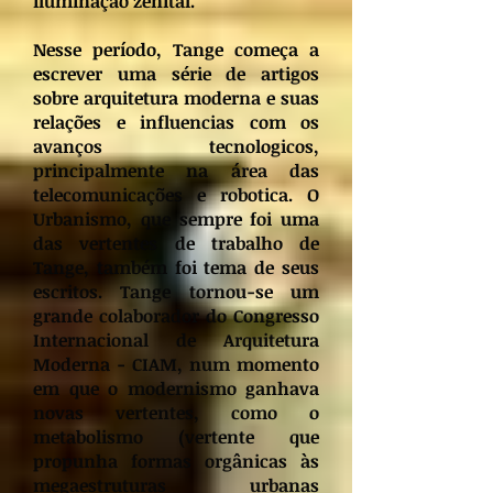
iluminação zenital.
Nesse período, Tange começa a
escrever uma série de artigos
sobre arquitetura moderna e suas
relações e influencias com os
avanços tecnologicos,
principalmente na área das
telecomunicações e robotica. O
Urbanismo, que sempre foi uma
das vertentes de trabalho de
Tange, também foi tema de seus
escritos. Tange tornou-se um
grande colaborador do Congresso
Internacional de Arquitetura
Moderna - CIAM, num momento
em que o modernismo ganhava
novas vertentes, como o
metabolismo (vertente que
propunha formas orgânicas às
megaestruturas urbanas