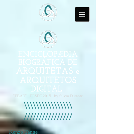
ENCICLOPÆDIA
BIOGRÁFICA DE
ARQUITETAS e
ARQUITETOS
DIGITAL
"EBAD" - DESDE 2015 - by Silvio Durante
Kenzo Tange