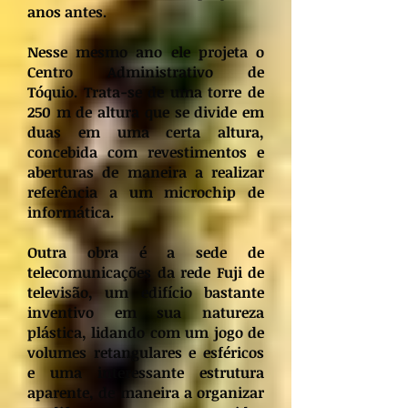
anos antes.
Nesse mesmo ano ele projeta o
Centro Administrativo de
Tóquio. Trata-se de uma torre de
250 m de altura que se divide em
duas em uma certa altura,
concebida com revestimentos e
aberturas de maneira a realizar
referência a um microchip de
informática.
Outra obra é a sede de
telecomunicações da rede Fuji de
televisão, um edifício bastante
inventivo em sua natureza
plástica, lidando com um jogo de
volumes retangulares e esféricos
e uma interessante estrutura
aparente, de maneira a organizar