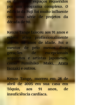
os diferentes espaços requeridos
por um programa complexo. O
edifício da Fuji foi muito influente
em uma série de projetos da
década de 90.
Kenzo Tange faleceu aos 91 anos e
esteve ativo profissionalmente
até os 88 anos de idade. Foi o
mentor de pelo menos duas
gerações de excepcionais
arquitetos e artistas japoneses,
como Fumihiko Maki,
Arata
Isozaki
e outros.
Kenzo Tange, morreu em 28 de
abril de 2005 em sua casa em
Tóquio, aos 91 anos, de
insuficiência cardíaca.