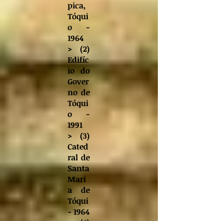
pica
,
Tóqui
o -
1964
> (2)
Edifíc
io do
Gover
no de
Tóqui
o -
1991
> (3)
Cated
ral de
Santa
Mari
a de
Tóqui
- 1964