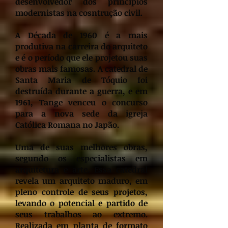
desenvolvedor dos princípios
modernistas na cosntrução civil.
A Década de 1960 é a mais
produtiva na carreira do arquiteto
e é o período que ele projetou suas
obras mais famosas. A catedral de
Santa Maria de Tóquio foi
destruída durante a guerra, e em
1961, Tange venceu o concurso
para a nova sede da igreja
Católica Romana no Japão.
Uma de suas melhores obras,
segundo os especialistas em
arquitetura e arte. Essa catedral
revela um arquiteto maduro, em
pleno controle de seus projetos,
levando o potencial e partido de
seus trabalhos ao extremo.
Realizada em planta de formato