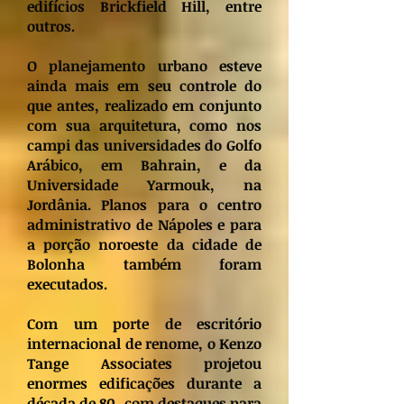
edifícios Brickfield Hill, entre
outros.
O planejamento urbano esteve
ainda mais em seu controle do
que antes, realizado em conjunto
com sua arquitetura, como nos
campi das universidades do Golfo
Arábico, em Bahrain, e da
Universidade Yarmouk, na
Jordânia. Planos para o centro
administrativo de Nápoles e para
a porção noroeste da cidade de
Bolonha também foram
executados.
Com um porte de escritório
internacional de renome, o Kenzo
Tange Associates projetou
enormes edificações durante a
década de 80, com destaques para