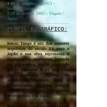
♦ 04 de setembro de 1913 –
Imabari / Japão
† 28 de abril de 2005 – Tóquio /
Japão
PERFIL BIOGRÁFICO:
Kenzo Tange é um dos maiores
arquitetos do século XX para o
Japão e sua obra representa o
modernismo emergente japonês
no pós-guerra, muito inspirado
por Le Corbusier. É até hoje uma
das principais figuras da
arquitetura nipônica atual e
influenciador de uma geração
inteira de arquitetos e arquitetas
dentro e fora e do Japão.
Nascido em um
a pequena cidade