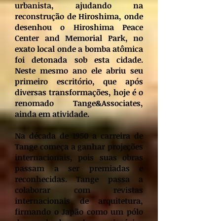
urbanista, ajudando na
reconstrução de Hiroshima, onde
desenhou o Hiroshima Peace
Center and Memorial Park, no
exato local onde a bomba atômica
foi detonada sob esta cidade.
Neste mesmo ano ele abriu seu
primeiro escritório, que após
diversas transformações, hoje é o
renomado Tange&Associates,
ainda em atividade.
Na década de 1950 a carreira de
Tange começa a ganhar projeções
internacionais, pois suas obras
passam a ser premiadas e
reconhecidas. Tange passa a
colaborar com revistas
internacionais de arquitetura,
firmando o Japão como um pólo