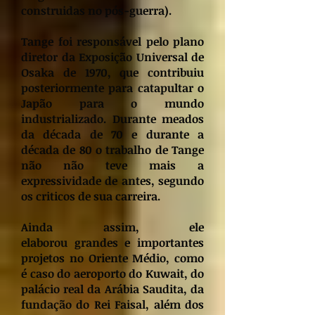
construidas no pós-guerra).
Tange foi responsável pelo plano
diretor da Exposição Universal de
Osaka de 1970, que contribuiu
posteriormente para catapultar o
Japão para o mundo
industrializado. Durante meados
da década de 70 e durante a
década de 80 o trabalho de Tange
não não teve mais a
expressividade de antes, segundo
os criticos de sua carreira.
Ainda assim, ele
elaborou grandes e importantes
projetos no Oriente Médio, como
é caso do aeroporto do Kuwait, do
palácio real da Arábia Saudita, da
fundação do Rei Faisal, além dos