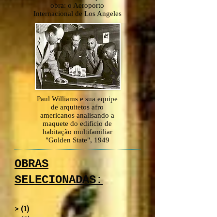
obra: o Aeroporto
Internacional de Los Angeles
Paul Williams e sua equipe
de arquitetos afro
americanos analisando a
maquete do edificio de
habitação multifamiliar
"Golden State", 1949
OBRAS
SELECIONADAS:
> (1)