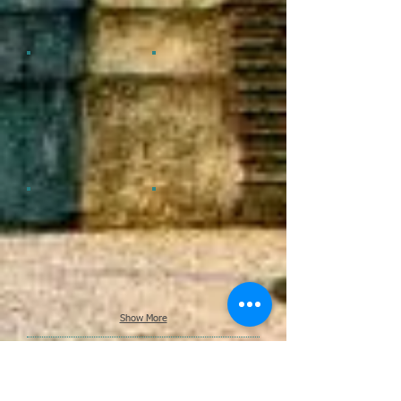
Show More
-
Referencias
:
- BRITANNICA, Encyclopaedia. Paul R.