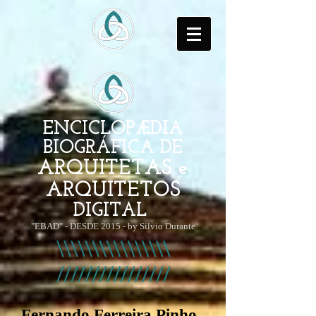
ENCICLOPÆDIA
BIOGRÁFICA DE
ARQUITETAS e
ARQUITETOS
DIGITAL
"EBAD" - DESDE 2015 - by Silvio Durante
Fernando Ferreira Pinho