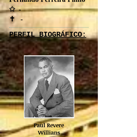
✩ -
✝ -
PERFIL BIOGRÁFICO:
Paul Revere
Willians